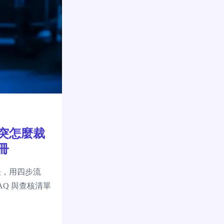
突怎麼裁
冊
決，用四步流
Q 與查核清單