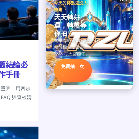
今天的轉盤還沒人
轉走
天天轉好
運，轉盤等
你抽
單筆存款 3000 就送
轉盤機會，最高
2888 每天都能中。
舊結論必
免費抽一次
作手冊
→
須重算，用四步
AQ 與查核清