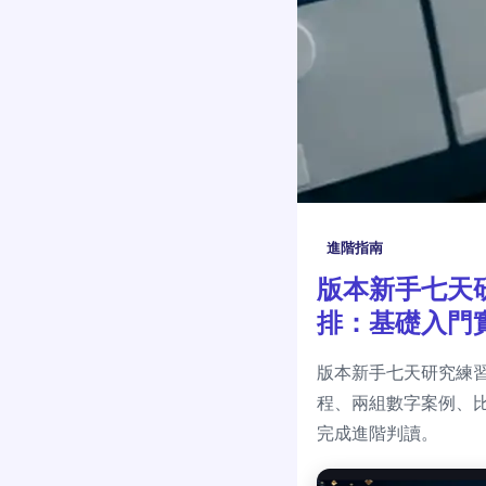
進階指南
版本新手七天
排：基礎入門
版本新手七天研究練
程、兩組數字案例、比
完成進階判讀。