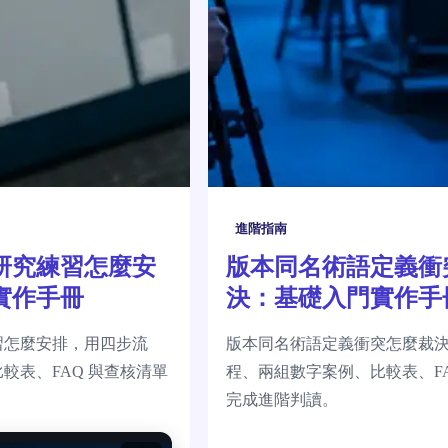
進階指南
研究練習怎麼安
版本同名術語定義衝
實作手冊
決：基礎入門實作手
習怎麼安排，用四步流
版本同名術語定義衝突怎麼裁
較表、FAQ 與查核清單
程、兩組數字案例、比較表、FA
完成進階判讀。