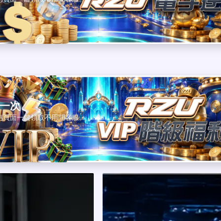
的
一次
惠頁面一鍵領取不用問客服。