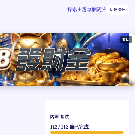
探索
主題
專欄
關於
切換深色
贊助
內容進度
112 / 112 篇已完成