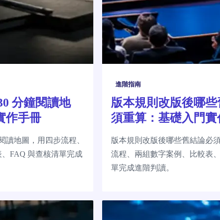
進階指南
30 分鐘閱讀地
版本規則改版後哪些
實作手冊
須重算：基礎入門實
分鐘閱讀地圖，用四步流程、
版本規則改版後哪些舊結論必
、FAQ 與查核清單完成
流程、兩組數字案例、比較表、F
單完成進階判讀。