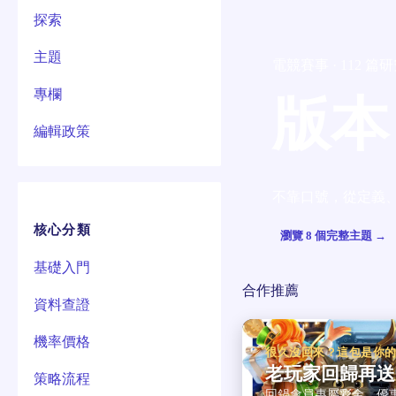
探索
主題
電競賽事 · 112 篇
專欄
版本
編輯政策
不靠口號，從定義
核心分類
瀏覽 8 個完整主題 →
基礎入門
合作推薦
資料查證
機率價格
很久沒回來？這包是你
老玩家回歸再送
策略流程
回鍋會員專屬彩金，優