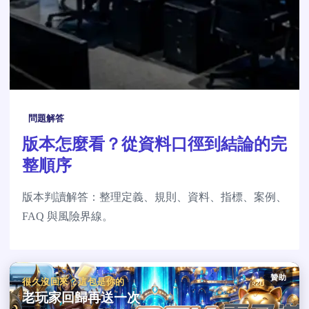
問題解答
版本怎麼看？從資料口徑到結論的完
整順序
版本判讀解答：整理定義、規則、資料、指標、案例、
FAQ 與風險界線。
贊助
很久沒回來？這包是你的
老玩家回歸再送一次