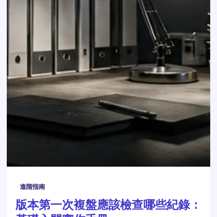
進階指南
版本第一次複盤應該檢查哪些紀錄：