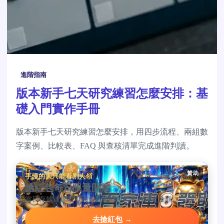
進階指南
版本新手七天研究練習怎麼安排：基
礎入門實作手冊
版本新手七天研究練習怎麼安排，用四步流程、兩組數
字案例、比較表、FAQ 與查核清單完成進階判讀。
贊助
手慢的人只能看別人領
搶紅包每日限量開放
當日存款達標即可到首頁搶紅包，手速決定金額。
去搶紅包 →