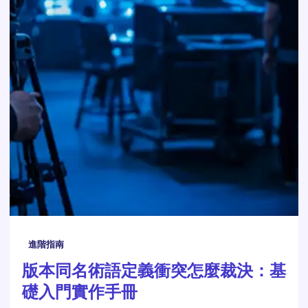
進階指南
版本同名術語定義衝突怎麼裁決：基
礎入門實作手冊