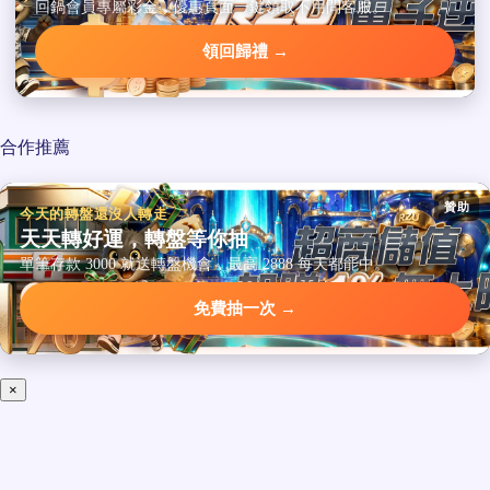
回鍋會員專屬彩金，優惠頁面一鍵領取不用問客服。
領回歸禮 →
合作推薦
贊助
今天的轉盤還沒人轉走
天天轉好運，轉盤等你抽
單筆存款 3000 就送轉盤機會，最高 2888 每天都能中。
免費抽一次 →
×