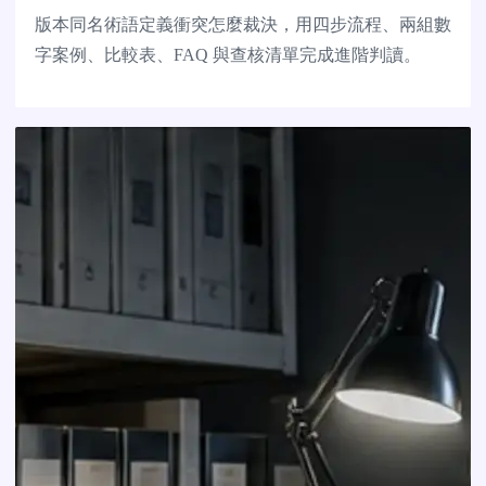
版本同名術語定義衝突怎麼裁決，用四步流程、兩組數
字案例、比較表、FAQ 與查核清單完成進階判讀。