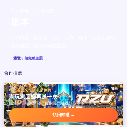
電競賽事 · 112 篇研究
版本
不靠口號，從定義、規則、資料、機率、案例與風險
界線建立可重現的研究路線。
瀏覽 8 個完整主題 →
合作推薦
贊助
很久沒回來？這包是你的
老玩家回歸再送一次
回鍋會員專屬彩金，優惠頁面一鍵領取不用問客服。
領回歸禮 →