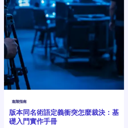
進階指南
版本同名術語定義衝突怎麼裁決：基
礎入門實作手冊