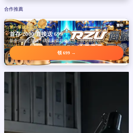
合作推薦
贊助
第一筆就多三成本金
首存 2000 直接送 699
新會員限定加碼，碼量只要彩金五倍，領完就能玩。
領 699 →