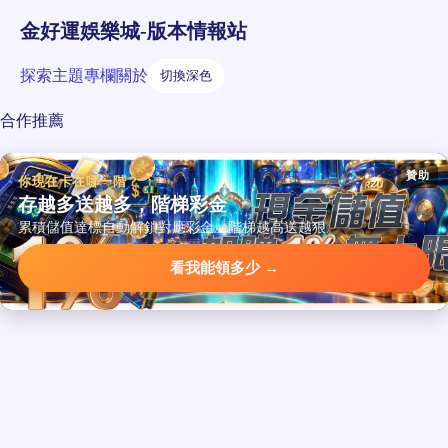
金好運娛樂城-版本情報站
探索
主題
專欄
關於
切換深色
合作推薦
贊助
你現在卡在哪一階？
存越多送越多，階梯彩金
累積儲值達標自動解鎖對應彩金，階梯越高送越狠。
看我能領多少 →