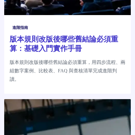
進階指南
版本規則改版後哪些舊結論必須重
算：基礎入門實作手冊
版本規則改版後哪些舊結論必須重算，用四步流程、兩
組數字案例、比較表、FAQ 與查核清單完成進階判
讀。