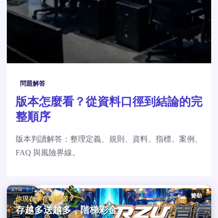
問題解答
版本怎麼看？從資料口徑到結論的完
整順序
版本判讀解答：整理定義、規則、資料、指標、案例、
FAQ 與風險界線。
贊助
你現在卡在哪一階？
存越多送越多，階梯彩金