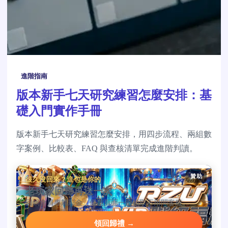
進階指南
版本新手七天研究練習怎麼安排：基
礎入門實作手冊
版本新手七天研究練習怎麼安排，用四步流程、兩組數
字案例、比較表、FAQ 與查核清單完成進階判讀。
贊助
很久沒回來？這包是你的
老玩家回歸再送一次
回鍋會員專屬彩金，優惠頁面一鍵領取不用問客服。
領回歸禮 →