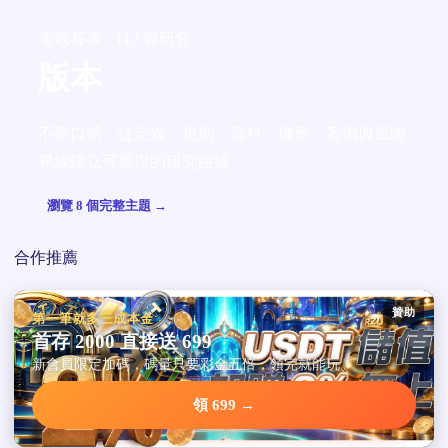
電競賽事 · 112 篇研究
版本
不靠口號，從定義、規則、資料、機率、案例與風險
界線建立可重現的研究路線。
瀏覽 8 個完整主題 →
合作推薦
贊助
第一筆就多三成本金
首存 2000 直接送 699
新會員限定加碼，碼量只要彩金五倍，領完就能玩。
領 699 →