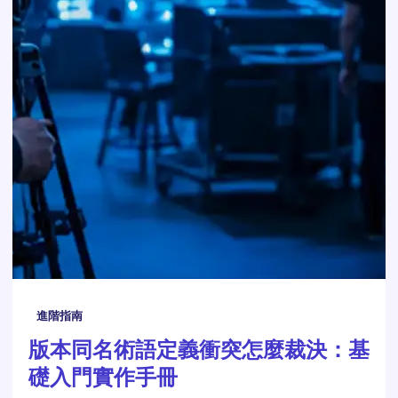
進階指南
版本同名術語定義衝突怎麼裁決：基
礎入門實作手冊