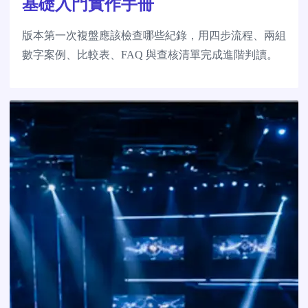
基礎入門實作手冊
版本第一次複盤應該檢查哪些紀錄，用四步流程、兩組
數字案例、比較表、FAQ 與查核清單完成進階判讀。