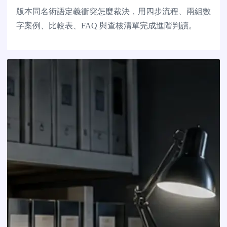
版本同名術語定義衝突怎麼裁決，用四步流程、兩組數
字案例、比較表、FAQ 與查核清單完成進階判讀。