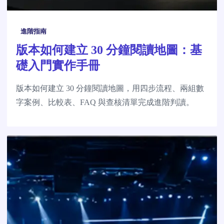
進階指南
版本如何建立 30 分鐘閱讀地圖：基
礎入門實作手冊
版本如何建立 30 分鐘閱讀地圖，用四步流程、兩組數
字案例、比較表、FAQ 與查核清單完成進階判讀。