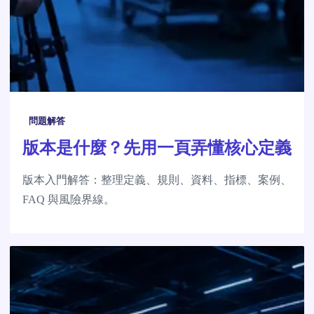
問題解答
版本是什麼？先用一頁弄懂核心定義
版本入門解答：整理定義、規則、資料、指標、案例、
FAQ 與風險界線。