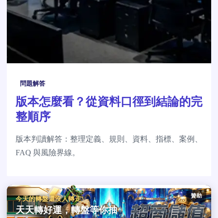
問題解答
版本怎麼看？從資料口徑到結論的完
整順序
版本判讀解答：整理定義、規則、資料、指標、案例、
FAQ 與風險界線。
贊助
今天的轉盤還沒人轉走
天天轉好運，轉盤等你抽