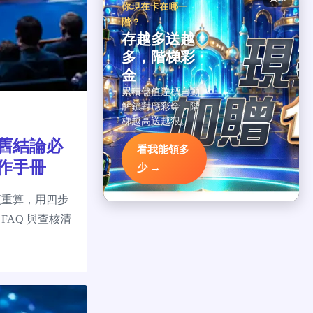
你現在卡在哪一
階？
存越多送越
多，階梯彩
金
累積儲值達標自動
解鎖對應彩金，階
梯越高送越狠。
舊結論必
看我能領多
作手冊
少 →
須重算，用四步
AQ 與查核清