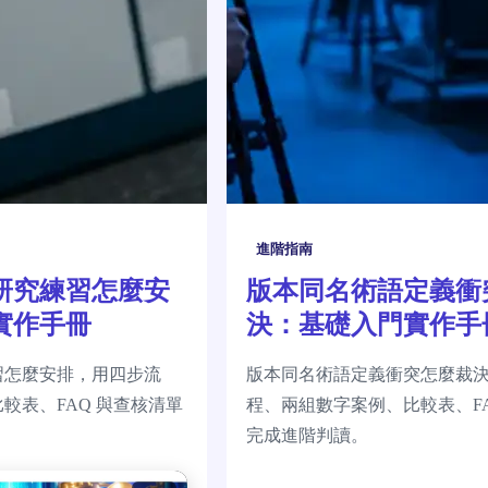
進階指南
研究練習怎麼安
版本同名術語定義衝
實作手冊
決：基礎入門實作手
習怎麼安排，用四步流
版本同名術語定義衝突怎麼裁
較表、FAQ 與查核清單
程、兩組數字案例、比較表、FA
完成進階判讀。