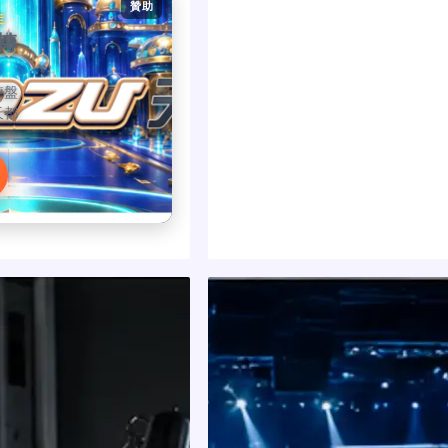
贊助
走
轉
轉盤
天都