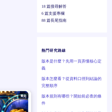
18 篇搜尋解答
6 篇支援專欄
88 篇長尾指南
熱門研究路線
版本是什麼？先用一頁弄懂核心定
義
版本怎麼看？從資料口徑到結論的
完整順序
版本規則有哪些？開始前必查的條
贊助
件