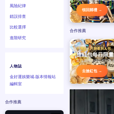
風險紀律
領回歸禮 →
錯誤排查
比較選擇
合作推薦
進階研究
手慢的人只能看別人領
搶紅包每日限量
當日存款達標即可到首
人物誌
去搶紅包 →
金好運娛樂城-版本情報站
編輯室
合作推薦