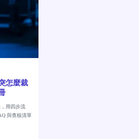
突怎麼裁
冊
決，用四步流
Q 與查核清單