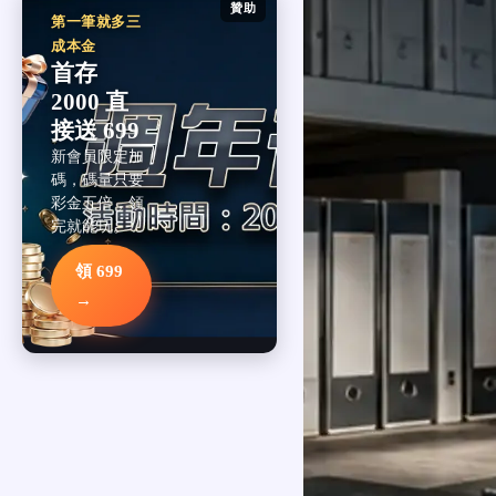
贊助
第一筆就多三
成本金
首存
2000 直
接送 699
新會員限定加
碼，碼量只要
彩金五倍，領
完就能玩。
領 699
→