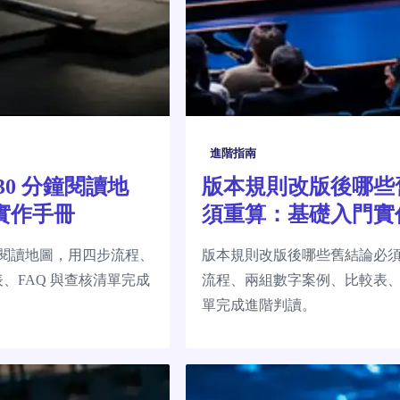
進階指南
30 分鐘閱讀地
版本規則改版後哪些
實作手冊
須重算：基礎入門實
分鐘閱讀地圖，用四步流程、
版本規則改版後哪些舊結論必
、FAQ 與查核清單完成
流程、兩組數字案例、比較表、F
單完成進階判讀。