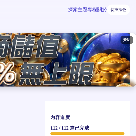
探索
主題
專欄
關於
切換深色
贊助
內容進度
112 / 112 篇已完成