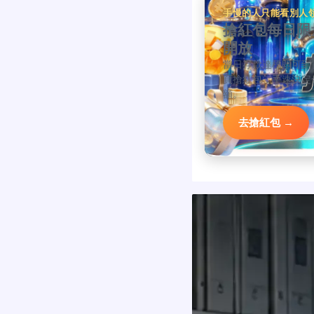
手慢的人只能看別人
搶紅包每日限
開放
當日存款達標即可到
頁搶紅包，手速決定
額。
去搶紅包 →