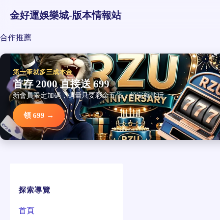
金好運娛樂城-版本情報站
合作推薦
第一筆就多三成本金
首存 2000 直接送 699
新會員限定加碼，碼量只要彩金五倍，領完就能玩。
領 699 →
探索導覽
首頁