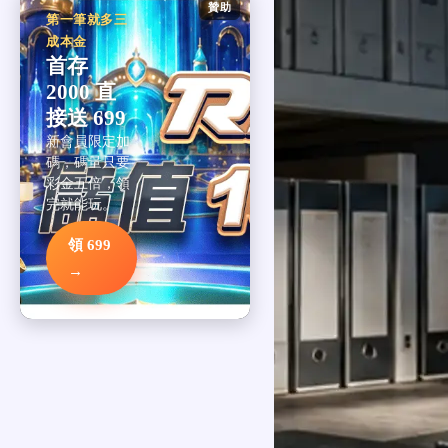
贊助
第一筆就多三
成本金
首存
2000 直
接送 699
新會員限定加
碼，碼量只要
彩金五倍，領
完就能玩。
領 699
→