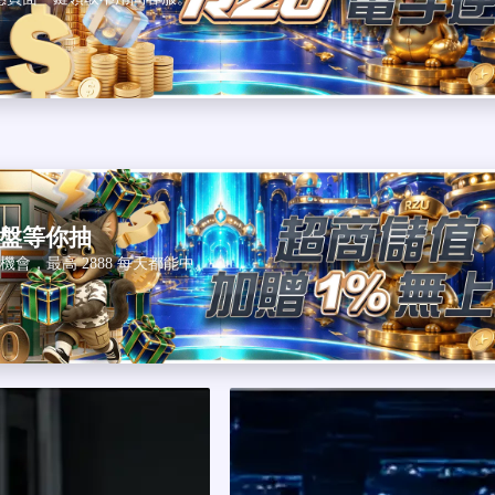
盤等你抽
盤機會，最高 2888 每天都能中。