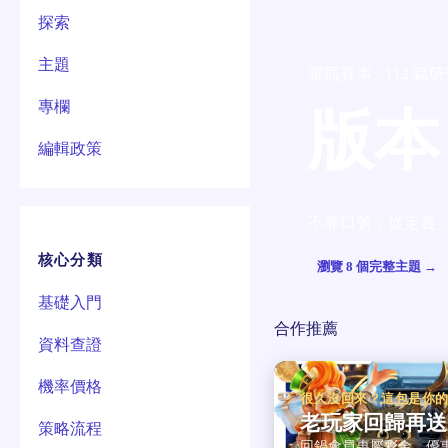
探索
主題
電競賽事 · 112 篇
專欄
版本
編輯政策
不靠口號，從定義
核心分類
瀏覽 8 個完整主題 →
基礎入門
合作推薦
資料查證
機率價格
很久沒回來？這包是你
老玩家回歸再送
策略流程
回鍋會員專屬彩金，優