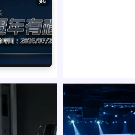
贊助
接
量
就