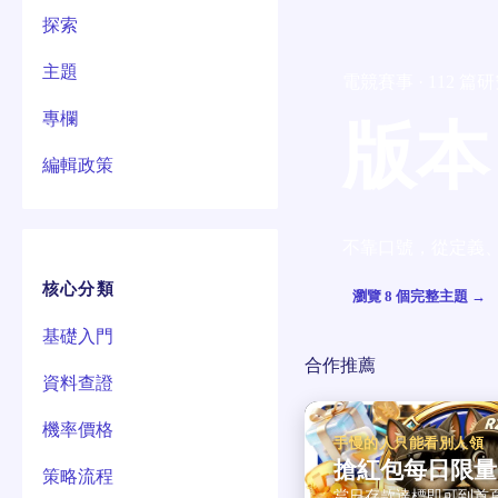
探索
主題
電競賽事 · 112 篇
專欄
版本
編輯政策
不靠口號，從定義
核心分類
瀏覽 8 個完整主題 →
基礎入門
合作推薦
資料查證
機率價格
手慢的人只能看別人領
搶紅包每日限量
策略流程
當日存款達標即可到首