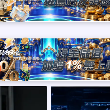
階梯彩金
對應彩金，階梯越高送越狠。