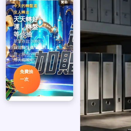
贊助
今天的轉盤還
沒人轉走
天天轉好
運，轉盤
等你抽
單筆存款 3000
就送轉盤機
會，最高 2888
每天都能中。
免費抽
一次
→