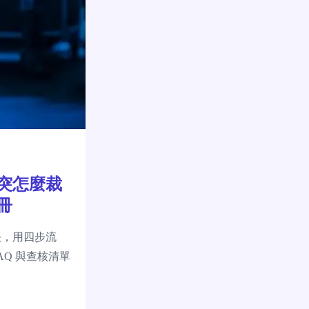
突怎麼裁
冊
決，用四步流
Q 與查核清單