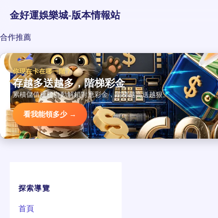
金好運娛樂城-版本情報站
合作推薦
你現在卡在哪一階？
存越多送越多，階梯彩金
累積儲值達標自動解鎖對應彩金，階梯越高送越狠。
看我能領多少 →
探索導覽
首頁