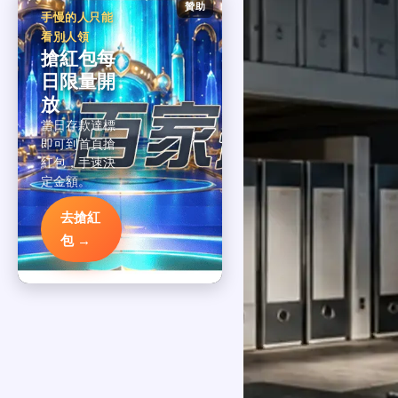
贊助
手慢的人只能
看別人領
搶紅包每
日限量開
放
當日存款達標
即可到首頁搶
紅包，手速決
定金額。
去搶紅
包 →