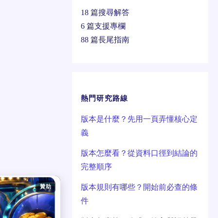
18 篇搜尋解答
6 篇支援專欄
88 篇長尾指南
熱門研究路線
版本是什麼？先用一頁弄懂核心定
義
版本怎麼看？從資料口徑到結論的
完整順序
版本規則有哪些？開始前必查的條
贊助
件