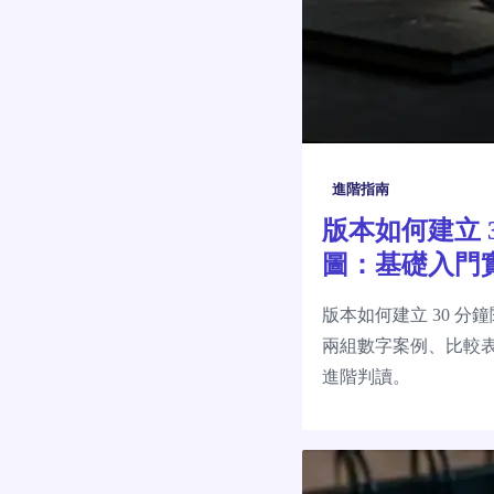
進階指南
版本如何建立 
圖：基礎入門
版本如何建立 30 
兩組數字案例、比較表
進階判讀。