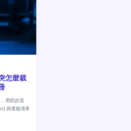
突怎麼裁
冊
決，用四步流
Q 與查核清單