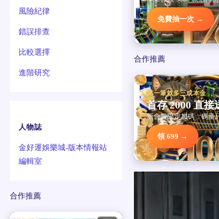
風險紀律
免費抽一次 →
錯誤排查
比較選擇
合作推薦
進階研究
第一筆就多三成本金
首存 2000 直接送
新會員限定加碼，碼量
人物誌
領 699 →
金好運娛樂城-版本情報站
編輯室
合作推薦