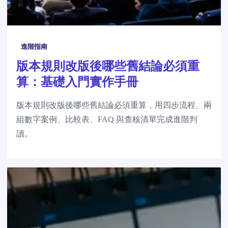
進階指南
版本規則改版後哪些舊結論必須重
算：基礎入門實作手冊
版本規則改版後哪些舊結論必須重算，用四步流程、兩
組數字案例、比較表、FAQ 與查核清單完成進階判
讀。