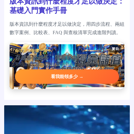
版本資訊到什麼程度才足以做決定：
基礎入門實作手冊
版本資訊到什麼程度才足以做決定，用四步流程、兩組
數字案例、比較表、FAQ 與查核清單完成進階判讀。
贊助
你現在卡在哪一階？
存越多送越多，階梯彩金
累積儲值達標自動解鎖對應彩金，階梯越高送越狠。
看我能領多少 →