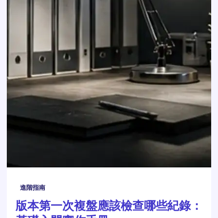
進階指南
版本第一次複盤應該檢查哪些紀錄：