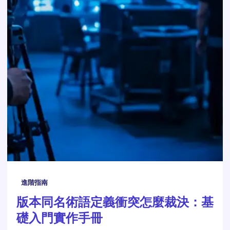
進階指南
版本同名術語定義衝突怎麼裁決：基
礎入門實作手冊