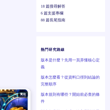
18 篇搜尋解答
6 篇支援專欄
88 篇長尾指南
熱門研究路線
版本是什麼？先用一頁弄懂核心定
義
版本怎麼看？從資料口徑到結論的
完整順序
版本規則有哪些？開始前必查的條
贊助
件