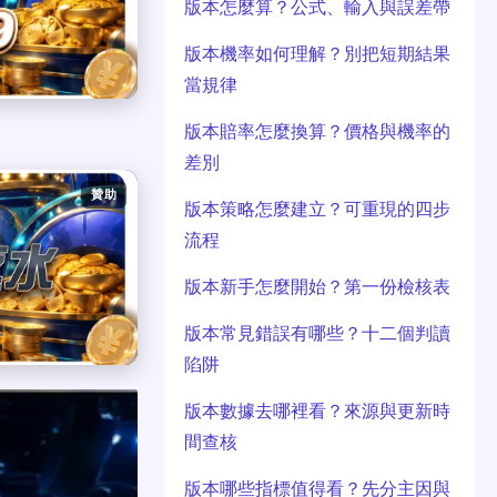
版本怎麼算？公式、輸入與誤差帶
版本機率如何理解？別把短期結果
當規律
版本賠率怎麼換算？價格與機率的
差別
贊助
版本策略怎麼建立？可重現的四步
流程
版本新手怎麼開始？第一份檢核表
版本常見錯誤有哪些？十二個判讀
陷阱
版本數據去哪裡看？來源與更新時
間查核
版本哪些指標值得看？先分主因與