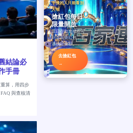
手慢的人只能看別
人領
搶紅包每日
限量開放
當日存款達標即可
到首頁搶紅包，手
速決定金額。
去搶紅包
舊結論必
→
作手冊
須重算，用四步
AQ 與查核清