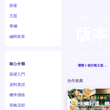
探索
主題
電競賽事 · 112 篇
專欄
版本
編輯政策
不靠口號，從定義
核心分類
瀏覽 8 個完整主題 →
基礎入門
合作推薦
資料查證
機率價格
今天的轉盤還沒人轉走
天天轉好運，轉
策略流程
單筆存款 3000 就送轉