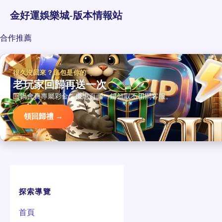
金好運娛樂城-版本情報站
合作推薦
很久沒回來？這包是你的
老玩家回歸再送一次
回鍋會員專屬彩金，優惠頁面一鍵領取不用問客服。
領回歸禮 →
探索導覽
首頁