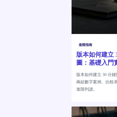
進階指南
版本如何建立 
圖：基礎入門
版本如何建立 30 
兩組數字案例、比較表
進階判讀。