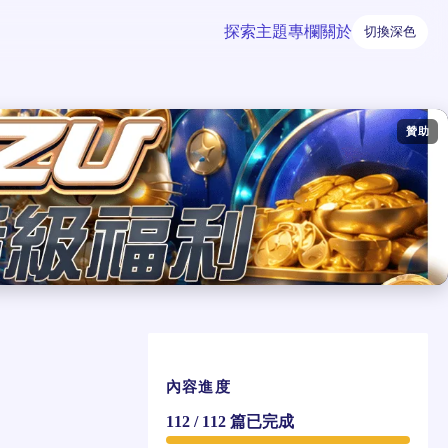
探索
主題
專欄
關於
切換深色
贊助
內容進度
112 / 112 篇已完成