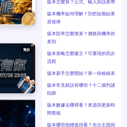
版本怎麼算？公式、輸入與誤差帶
版本機率如何理解？別把短期結果
當規律
版本賠率怎麼換算？價格與機率的
差別
贊助
版本策略怎麼建立？可重現的四步
流程
版本新手怎麼開始？第一份檢核表
版本常見錯誤有哪些？十二個判讀
陷阱
版本數據去哪裡看？來源與更新時
間查核
版本哪些指標值得看？先分主因與