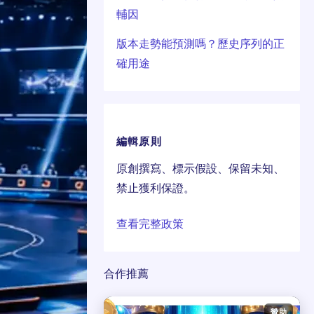
輔因
版本走勢能預測嗎？歷史序列的正
確用途
編輯原則
原創撰寫、標示假設、保留未知、
禁止獲利保證。
查看完整政策
合作推薦
贊助