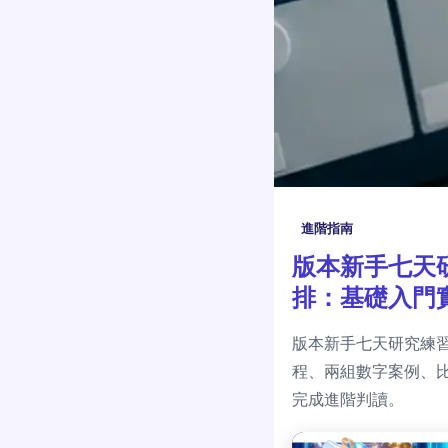
進階指南
版本新手七天
排：基礎入門
版本新手七天研究練
程、兩組數字案例、比
完成進階判讀。