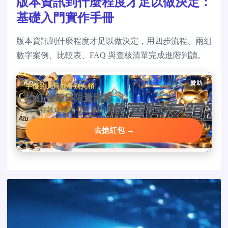
版本資訊到什麼程度才足以做決定：
基礎入門實作手冊
版本資訊到什麼程度才足以做決定，用四步流程、兩組
數字案例、比較表、FAQ 與查核清單完成進階判讀。
贊助
手慢的人只能看別人領
搶紅包每日限量開放
當日存款達標即可到首頁搶紅包，手速決定金額。
去搶紅包 →