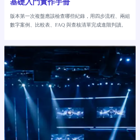
基礎入門實作手冊
版本第一次複盤應該檢查哪些紀錄，用四步流程、兩組
數字案例、比較表、FAQ 與查核清單完成進階判讀。