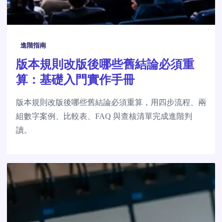
進階指南
版本規則改版後哪些舊結論必須重
算：基礎入門實作手冊
版本規則改版後哪些舊結論必須重算，用四步流程、兩
組數字案例、比較表、FAQ 與查核清單完成進階判
讀。