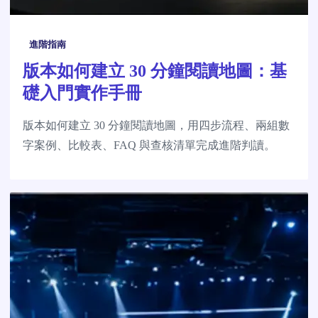
進階指南
版本如何建立 30 分鐘閱讀地圖：基
礎入門實作手冊
版本如何建立 30 分鐘閱讀地圖，用四步流程、兩組數
字案例、比較表、FAQ 與查核清單完成進階判讀。