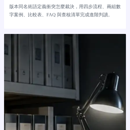
版本同名術語定義衝突怎麼裁決，用四步流程、兩組數
字案例、比較表、FAQ 與查核清單完成進階判讀。