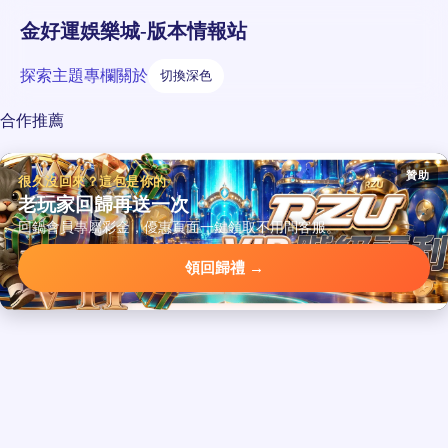
金好運娛樂城-版本情報站
探索
主題
專欄
關於
切換深色
合作推薦
贊助
很久沒回來？這包是你的
老玩家回歸再送一次
回鍋會員專屬彩金，優惠頁面一鍵領取不用問客服。
領回歸禮 →