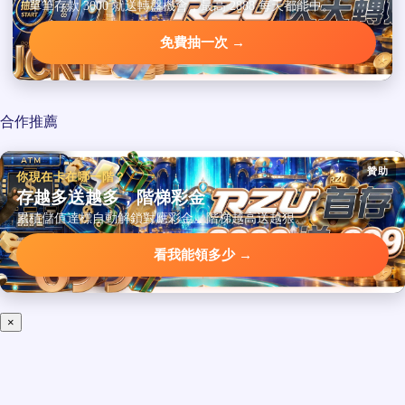
單筆存款 3000 就送轉盤機會，最高 2888 每天都能中。
免費抽一次 →
合作推薦
贊助
你現在卡在哪一階？
存越多送越多，階梯彩金
累積儲值達標自動解鎖對應彩金，階梯越高送越狠。
看我能領多少 →
×