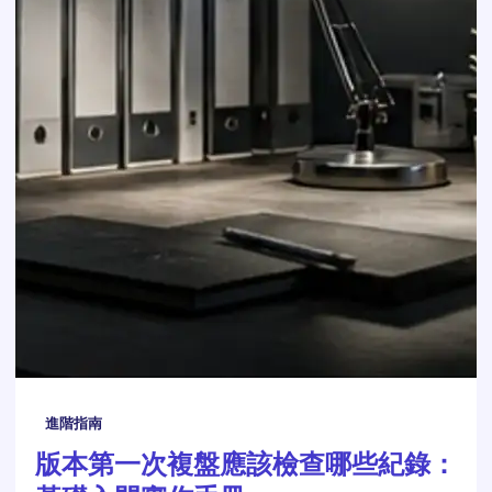
進階指南
版本第一次複盤應該檢查哪些紀錄：