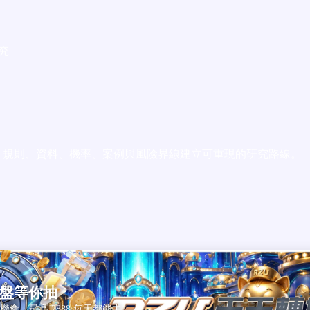
研究
、規則、資料、機率、案例與風險界線建立可重現的研究路線。
盤等你抽
盤機會，最高 2888 每天都能中。