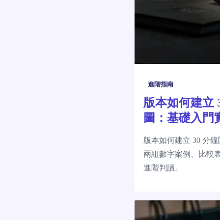
進階指南
版本如何建立 
圖：基礎入門
版本如何建立 30 
兩組數字案例、比較表
進階判讀。