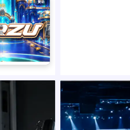
贊助
你的
送
優
問