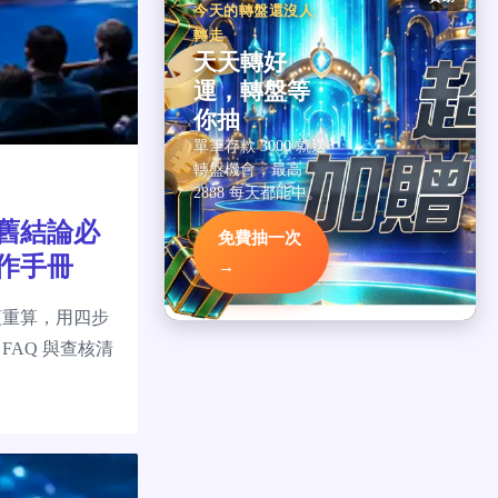
今天的轉盤還沒人
轉走
天天轉好
運，轉盤等
你抽
單筆存款 3000 就送
轉盤機會，最高
2888 每天都能中。
舊結論必
免費抽一次
作手冊
→
須重算，用四步
AQ 與查核清