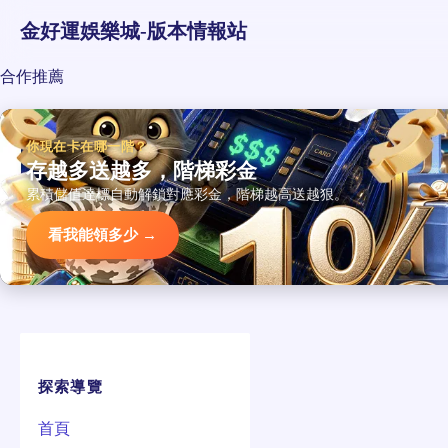
金好運娛樂城-版本情報站
合作推薦
你現在卡在哪一階？
存越多送越多，階梯彩金
累積儲值達標自動解鎖對應彩金，階梯越高送越狠。
看我能領多少 →
探索導覽
首頁