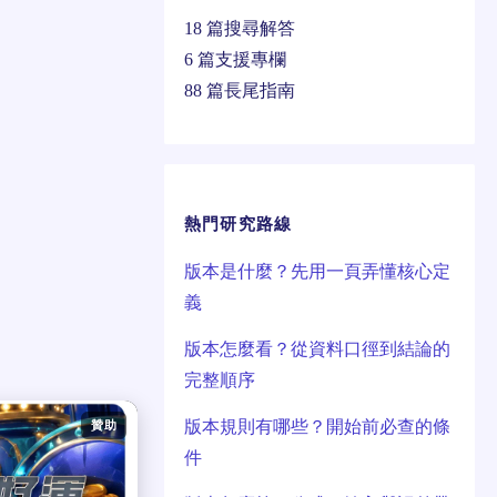
18 篇搜尋解答
6 篇支援專欄
88 篇長尾指南
熱門研究路線
版本是什麼？先用一頁弄懂核心定
義
版本怎麼看？從資料口徑到結論的
完整順序
版本規則有哪些？開始前必查的條
贊助
件