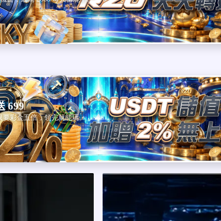
 699
只要彩金五倍，領完就能玩。