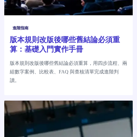
進階指南
版本規則改版後哪些舊結論必須重
算：基礎入門實作手冊
版本規則改版後哪些舊結論必須重算，用四步流程、兩
組數字案例、比較表、FAQ 與查核清單完成進階判
讀。