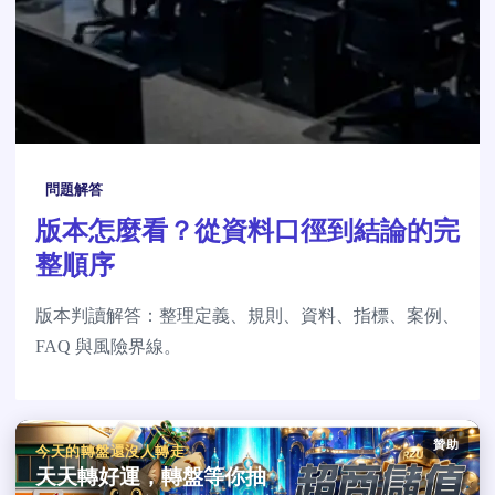
問題解答
版本怎麼看？從資料口徑到結論的完
整順序
版本判讀解答：整理定義、規則、資料、指標、案例、
FAQ 與風險界線。
贊助
今天的轉盤還沒人轉走
天天轉好運，轉盤等你抽