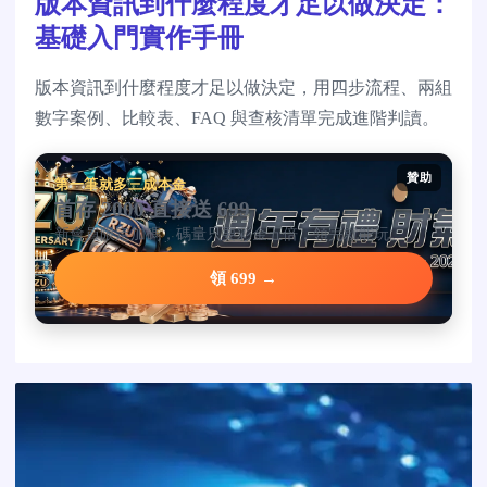
版本資訊到什麼程度才足以做決定：
基礎入門實作手冊
版本資訊到什麼程度才足以做決定，用四步流程、兩組
數字案例、比較表、FAQ 與查核清單完成進階判讀。
贊助
第一筆就多三成本金
首存 2000 直接送 699
新會員限定加碼，碼量只要彩金五倍，領完就能玩。
領 699 →