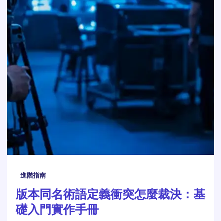
進階指南
版本同名術語定義衝突怎麼裁決：基
礎入門實作手冊