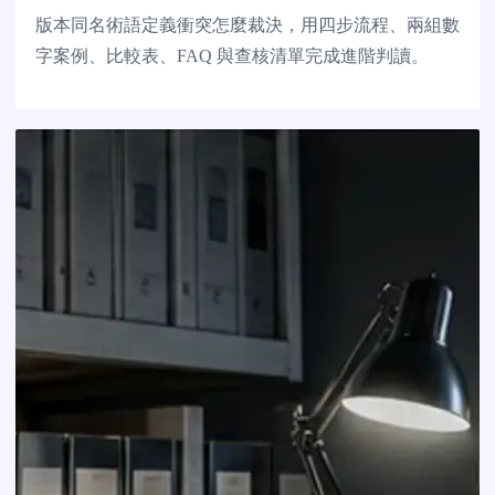
版本同名術語定義衝突怎麼裁決，用四步流程、兩組數
字案例、比較表、FAQ 與查核清單完成進階判讀。