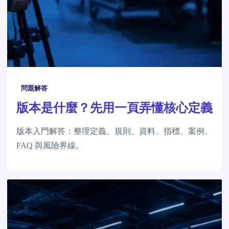
問題解答
版本是什麼？先用一頁弄懂核心定義
版本入門解答：整理定義、規則、資料、指標、案例、
FAQ 與風險界線。