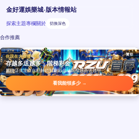
金好運娛樂城-版本情報站
探索
主題
專欄
關於
切換深色
合作推薦
贊助
你現在卡在哪一階？
存越多送越多，階梯彩金
累積儲值達標自動解鎖對應彩金，階梯越高送越狠。
看我能領多少 →