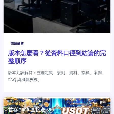
問題解答
版本怎麼看？從資料口徑到結論的完
整順序
版本判讀解答：整理定義、規則、資料、指標、案例、
FAQ 與風險界線。
贊助
第一筆就多三成本金
首存 2000 直接送 699