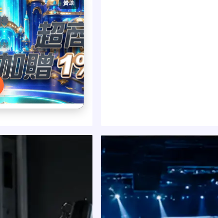
贊助
走
轉
轉盤
天都