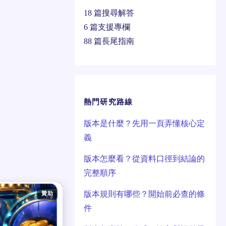
18 篇搜尋解答
6 篇支援專欄
88 篇長尾指南
熱門研究路線
版本是什麼？先用一頁弄懂核心定
義
版本怎麼看？從資料口徑到結論的
完整順序
版本規則有哪些？開始前必查的條
贊助
件