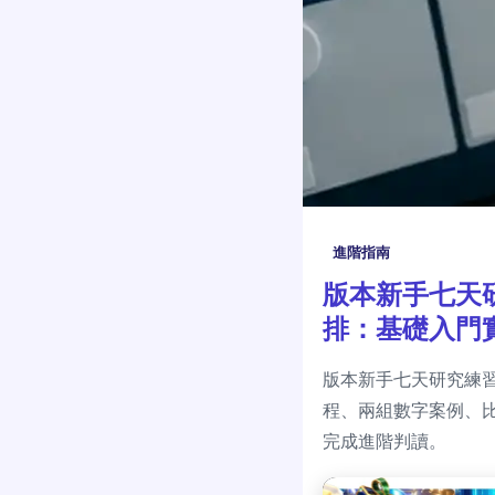
進階指南
版本新手七天
排：基礎入門
版本新手七天研究練
程、兩組數字案例、比
完成進階判讀。