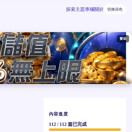
探索
主題
專欄
關於
切換深色
贊助
內容進度
112 / 112 篇已完成