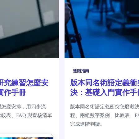
進階指南
研究練習怎麼安
版本同名術語定義衝
實作手冊
決：基礎入門實作手
習怎麼安排，用四步流
版本同名術語定義衝突怎麼裁
較表、FAQ 與查核清單
程、兩組數字案例、比較表、FA
完成進階判讀。