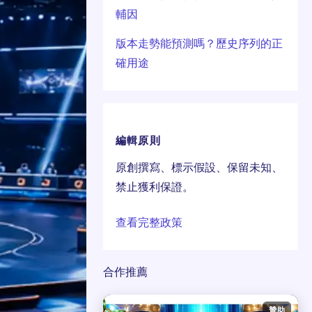
輔因
版本走勢能預測嗎？歷史序列的正
確用途
編輯原則
原創撰寫、標示假設、保留未知、
禁止獲利保證。
查看完整政策
合作推薦
贊助