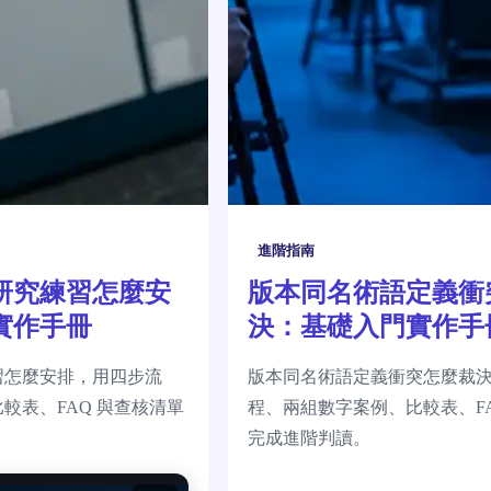
進階指南
研究練習怎麼安
版本同名術語定義衝
實作手冊
決：基礎入門實作手
習怎麼安排，用四步流
版本同名術語定義衝突怎麼裁
較表、FAQ 與查核清單
程、兩組數字案例、比較表、FA
完成進階判讀。