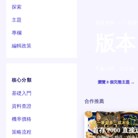
探索
主題
電競賽事 · 112 篇
專欄
版本
編輯政策
不靠口號，從定義
核心分類
瀏覽 8 個完整主題 →
基礎入門
合作推薦
資料查證
機率價格
第一筆就多三成本金
首存 2000 直接送
策略流程
新會員限定加碼，碼量