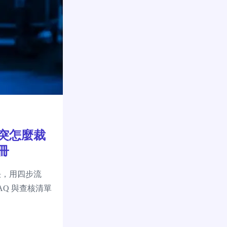
突怎麼裁
冊
決，用四步流
Q 與查核清單