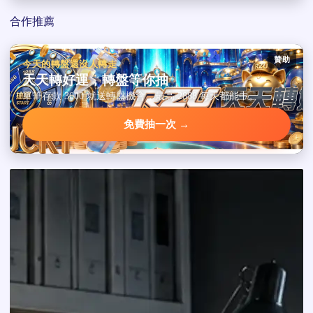
合作推薦
贊助
今天的轉盤還沒人轉走
天天轉好運，轉盤等你抽
單筆存款 3000 就送轉盤機會，最高 2888 每天都能中。
免費抽一次 →