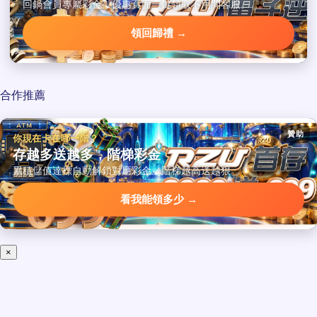
回鍋會員專屬彩金，優惠頁面一鍵領取不用問客服。
領回歸禮 →
合作推薦
贊助
你現在卡在哪一階？
存越多送越多，階梯彩金
累積儲值達標自動解鎖對應彩金，階梯越高送越狠。
看我能領多少 →
×