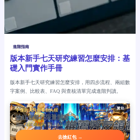
進階指南
版本新手七天研究練習怎麼安排：基
礎入門實作手冊
版本新手七天研究練習怎麼安排，用四步流程、兩組數
字案例、比較表、FAQ 與查核清單完成進階判讀。
贊助
手慢的人只能看別人領
搶紅包每日限量開放
當日存款達標即可到首頁搶紅包，手速決定金額。
去搶紅包 →