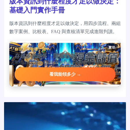
版本資訊到什麼程度才足以做決定：
基礎入門實作手冊
版本資訊到什麼程度才足以做決定，用四步流程、兩組
數字案例、比較表、FAQ 與查核清單完成進階判讀。
贊助
你現在卡在哪一階？
存越多送越多，階梯彩金
累積儲值達標自動解鎖對應彩金，階梯越高送越狠。
看我能領多少 →