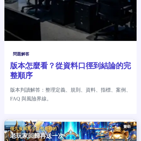
問題解答
版本怎麼看？從資料口徑到結論的完
整順序
版本判讀解答：整理定義、規則、資料、指標、案例、
FAQ 與風險界線。
贊助
很久沒回來？這包是你的
老玩家回歸再送一次