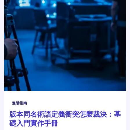
進階指南
版本同名術語定義衝突怎麼裁決：基
礎入門實作手冊