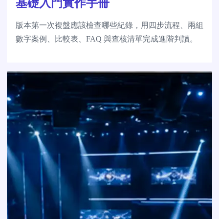
基礎入門實作手冊
版本第一次複盤應該檢查哪些紀錄，用四步流程、兩組
數字案例、比較表、FAQ 與查核清單完成進階判讀。