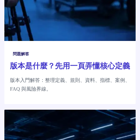
問題解答
版本是什麼？先用一頁弄懂核心定義
版本入門解答：整理定義、規則、資料、指標、案例、
FAQ 與風險界線。