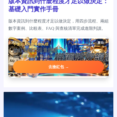
版本資訊到什麼程度才足以做決定：
基礎入門實作手冊
版本資訊到什麼程度才足以做決定，用四步流程、兩組
數字案例、比較表、FAQ 與查核清單完成進階判讀。
贊助
手慢的人只能看別人領
搶紅包每日限量開放
當日存款達標即可到首頁搶紅包，手速決定金額。
去搶紅包 →