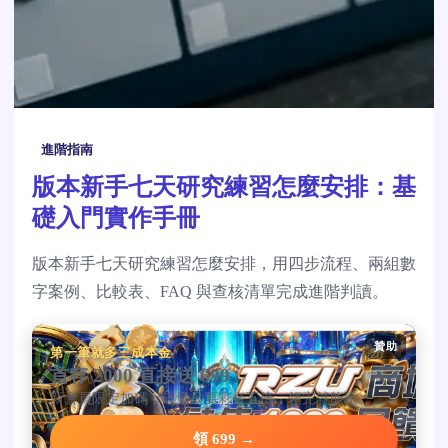
進階指南
版本新手七天研究練習怎麼安排：基
礎入門實作手冊
版本新手七天研究練習怎麼安排，用四步流程、兩組數
字案例、比較表、FAQ 與查核清單完成進階判讀。
贊助
第一筆就多三成本金
首存 2000 直接送 699
新會員限定加碼，碼量只要彩金五倍，領完就能玩。
領 699 →