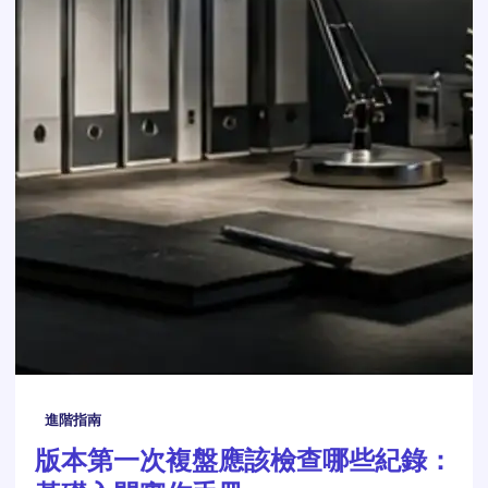
進階指南
版本第一次複盤應該檢查哪些紀錄：