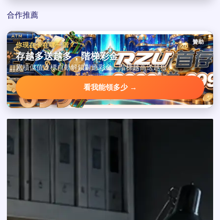
合作推薦
贊助
你現在卡在哪一階？
存越多送越多，階梯彩金
累積儲值達標自動解鎖對應彩金，階梯越高送越狠。
看我能領多少 →