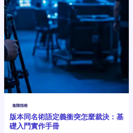
進階指南
版本同名術語定義衝突怎麼裁決：基
礎入門實作手冊