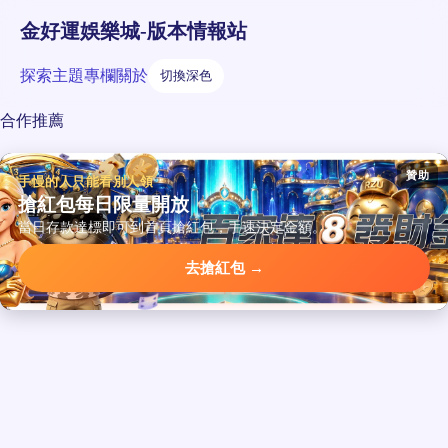
金好運娛樂城-版本情報站
探索
主題
專欄
關於
切換深色
合作推薦
贊助
手慢的人只能看別人領
搶紅包每日限量開放
當日存款達標即可到首頁搶紅包，手速決定金額。
去搶紅包 →