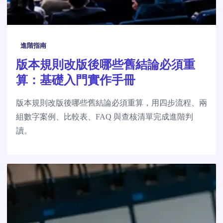
進階指南
版本規則改版後哪些舊結論必須重
算：基礎入門實作手冊
版本規則改版後哪些舊結論必須重算，用四步流程、兩
組數字案例、比較表、FAQ 與查核清單完成進階判
讀。