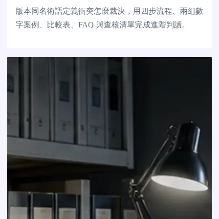
版本同名術語定義衝突怎麼裁決，用四步流程、兩組數
字案例、比較表、FAQ 與查核清單完成進階判讀。