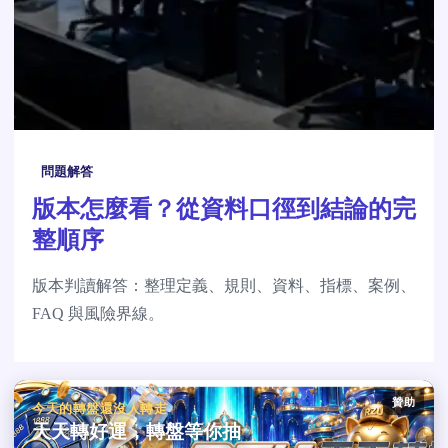
問題解答
版本怎麼看？從資料口徑到結論的完
整順序
版本判讀解答：整理定義、規則、資料、指標、案例、
FAQ 與風險界線。
贊助
今天的轉盤還沒人轉走
天天轉好運，轉盤等你抽