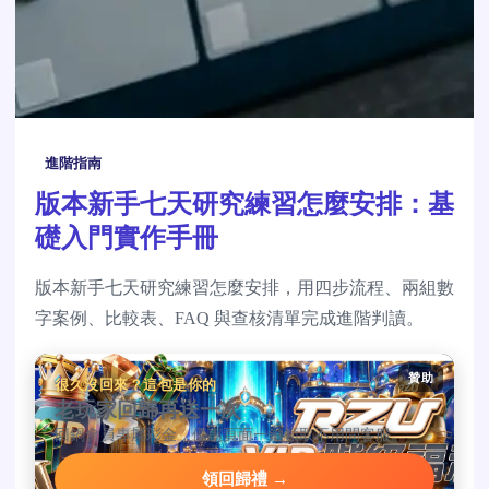
進階指南
版本新手七天研究練習怎麼安排：基
礎入門實作手冊
版本新手七天研究練習怎麼安排，用四步流程、兩組數
字案例、比較表、FAQ 與查核清單完成進階判讀。
贊助
很久沒回來？這包是你的
老玩家回歸再送一次
回鍋會員專屬彩金，優惠頁面一鍵領取不用問客服。
領回歸禮 →