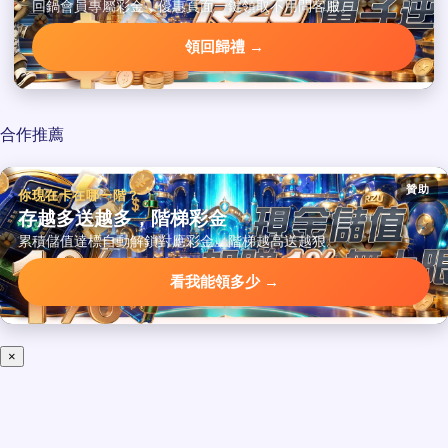
回鍋會員專屬彩金，優惠頁面一鍵領取不用問客服。
領回歸禮 →
合作推薦
贊助
你現在卡在哪一階？
存越多送越多，階梯彩金
累積儲值達標自動解鎖對應彩金，階梯越高送越狠。
看我能領多少 →
×