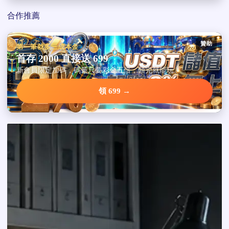
合作推薦
贊助
第一筆就多三成本金
首存 2000 直接送 699
新會員限定加碼，碼量只要彩金五倍，領完就能玩。
領 699 →