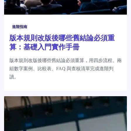
進階指南
版本規則改版後哪些舊結論必須重
算：基礎入門實作手冊
版本規則改版後哪些舊結論必須重算，用四步流程、兩
組數字案例、比較表、FAQ 與查核清單完成進階判
讀。