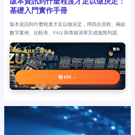
版本資訊到什麼程度才足以做決定：
基礎入門實作手冊
版本資訊到什麼程度才足以做決定，用四步流程、兩組
數字案例、比較表、FAQ 與查核清單完成進階判讀。
贊助
第一筆就多三成本金
首存 2000 直接送 699
新會員限定加碼，碼量只要彩金五倍，領完就能玩。
領 699 →