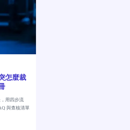
突怎麼裁
冊
決，用四步流
Q 與查核清單