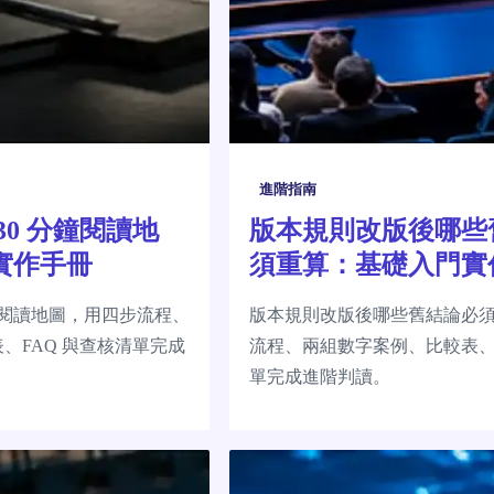
進階指南
30 分鐘閱讀地
版本規則改版後哪些
實作手冊
須重算：基礎入門實
分鐘閱讀地圖，用四步流程、
版本規則改版後哪些舊結論必
、FAQ 與查核清單完成
流程、兩組數字案例、比較表、F
單完成進階判讀。