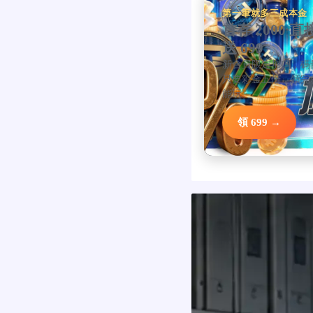
第一筆就多三成本金
首存 2000 直
送 699
新會員限定加碼，碼
只要彩金五倍，領完
能玩。
領 699 →