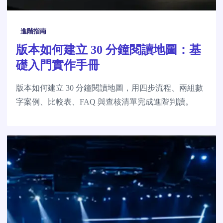
進階指南
版本如何建立 30 分鐘閱讀地圖：基
礎入門實作手冊
版本如何建立 30 分鐘閱讀地圖，用四步流程、兩組數
字案例、比較表、FAQ 與查核清單完成進階判讀。