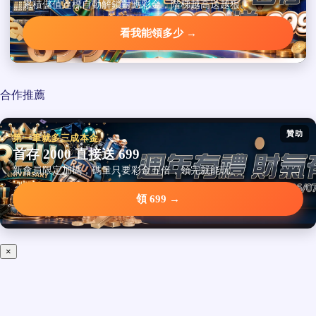
累積儲值達標自動解鎖對應彩金，階梯越高送越狠。
看我能領多少 →
合作推薦
贊助
第一筆就多三成本金
首存 2000 直接送 699
新會員限定加碼，碼量只要彩金五倍，領完就能玩。
領 699 →
×