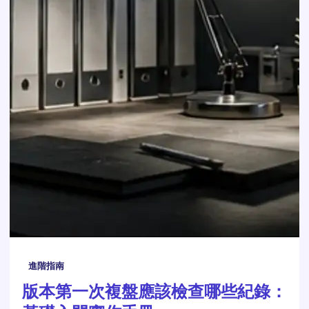
進階指南
版本第一次複盤應該檢查哪些紀錄：