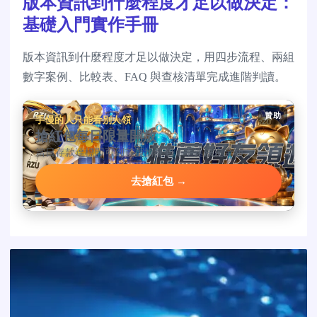
版本資訊到什麼程度才足以做決定：
基礎入門實作手冊
版本資訊到什麼程度才足以做決定，用四步流程、兩組
數字案例、比較表、FAQ 與查核清單完成進階判讀。
贊助
手慢的人只能看別人領
搶紅包每日限量開放
當日存款達標即可到首頁搶紅包，手速決定金額。
去搶紅包 →