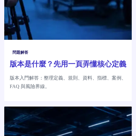
問題解答
版本是什麼？先用一頁弄懂核心定義
版本入門解答：整理定義、規則、資料、指標、案例、
FAQ 與風險界線。