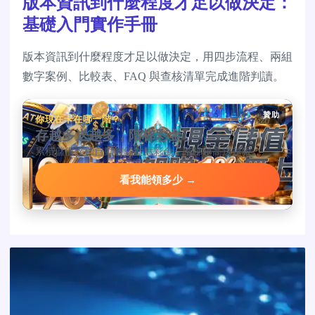
版本資訊到什麼程度才足以做決定：
基礎入門實作手冊
版本資訊到什麼程度才足以做決定，用四步流程、兩組
數字案例、比較表、FAQ 與查核清單完成進階判讀。
贊助
你現在卡在哪一階？
存越多送越多，階梯彩金
累積儲值達標自動解鎖對應彩金，階梯越高送越狠。
看我能領多少 →