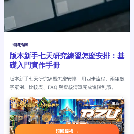
進階指南
版本新手七天研究練習怎麼安排：基
礎入門實作手冊
版本新手七天研究練習怎麼安排，用四步流程、兩組數
字案例、比較表、FAQ 與查核清單完成進階判讀。
贊助
很久沒回來？這包是你的
老玩家回歸再送一次
回鍋會員專屬彩金，優惠頁面一鍵領取不用問客服。
領回歸禮 →