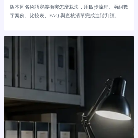
版本同名術語定義衝突怎麼裁決，用四步流程、兩組數
字案例、比較表、FAQ 與查核清單完成進階判讀。