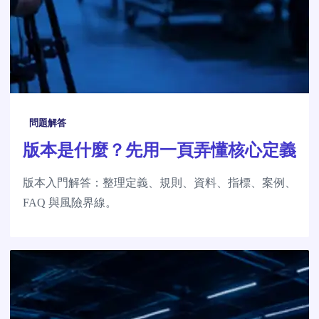
問題解答
版本是什麼？先用一頁弄懂核心定義
版本入門解答：整理定義、規則、資料、指標、案例、
FAQ 與風險界線。