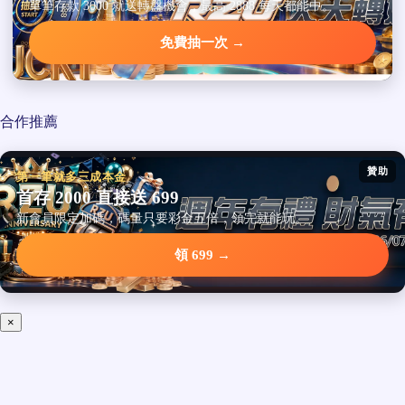
單筆存款 3000 就送轉盤機會，最高 2888 每天都能中。
免費抽一次 →
合作推薦
贊助
第一筆就多三成本金
首存 2000 直接送 699
新會員限定加碼，碼量只要彩金五倍，領完就能玩。
領 699 →
×