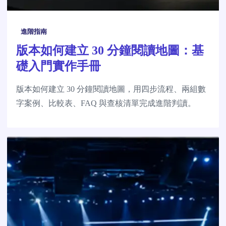
進階指南
版本如何建立 30 分鐘閱讀地圖：基
礎入門實作手冊
版本如何建立 30 分鐘閱讀地圖，用四步流程、兩組數
字案例、比較表、FAQ 與查核清單完成進階判讀。