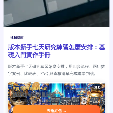
進階指南
版本新手七天研究練習怎麼安排：基
礎入門實作手冊
版本新手七天研究練習怎麼安排，用四步流程、兩組數
字案例、比較表、FAQ 與查核清單完成進階判讀。
贊助
手慢的人只能看別人領
搶紅包每日限量開放
當日存款達標即可到首頁搶紅包，手速決定金額。
去搶紅包 →