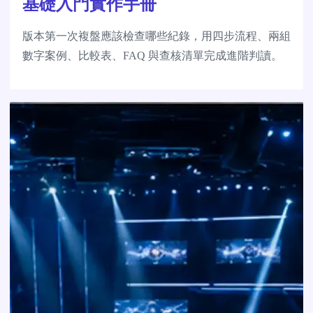
基礎入門實作手冊
版本第一次複盤應該檢查哪些紀錄，用四步流程、兩組
數字案例、比較表、FAQ 與查核清單完成進階判讀。