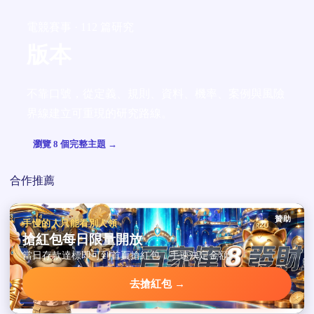
電競賽事 · 112 篇研究
版本
不靠口號，從定義、規則、資料、機率、案例與風險
界線建立可重現的研究路線。
瀏覽 8 個完整主題 →
合作推薦
贊助
手慢的人只能看別人領
搶紅包每日限量開放
當日存款達標即可到首頁搶紅包，手速決定金額。
去搶紅包 →