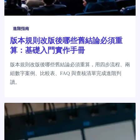
進階指南
版本規則改版後哪些舊結論必須重
算：基礎入門實作手冊
版本規則改版後哪些舊結論必須重算，用四步流程、兩
組數字案例、比較表、FAQ 與查核清單完成進階判
讀。