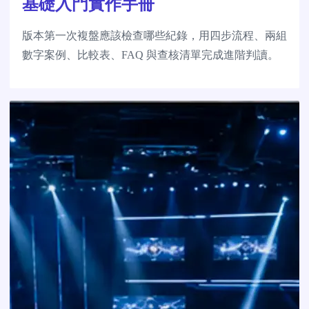
基礎入門實作手冊
版本第一次複盤應該檢查哪些紀錄，用四步流程、兩組
數字案例、比較表、FAQ 與查核清單完成進階判讀。