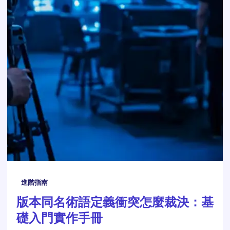
進階指南
版本同名術語定義衝突怎麼裁決：基
礎入門實作手冊